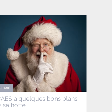
ement
CAES a quelques bons plans
 sa hotte