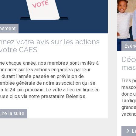
nement
nez votre avis sur les actions
Évèn
votre CAES
Déco
e chaque année, nos membres sont invités à
mas
ononcer sur les actions engagées par leur
durant l'année passée en prévision de
Très p
emblée générale de notre association qui se
mascot
ra le 24 juin prochain. Le vote a lieu en ligne en
donc u
ues clics via notre prestataire Belenios.
Tardig
grands
ire la suite
vacan
Li