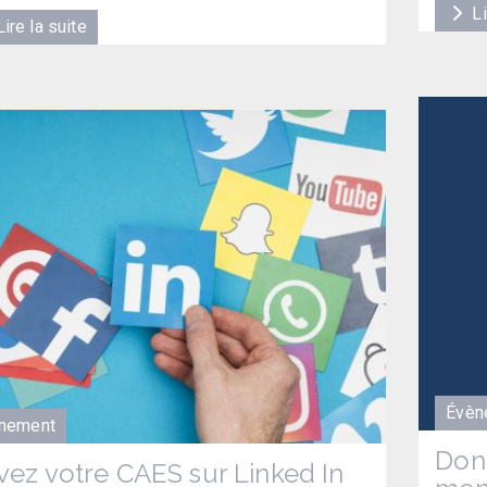
Li
ire la suite
Évèn
nement
Donn
vez votre CAES sur Linked In