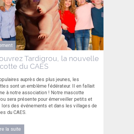
ement
uvrez Tardigrou, la nouvelle
cotte du CAES
opulaires auprès des plus jeunes, les
tes sont un emblème fédérateur. Il en fallait
ne à notre association ! Notre mascotte
rou sera présente pour émerveiller petits et
 lors des événements et dans les villages de
ces du CAES.
re la suite