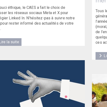
men
ouci éthique, le CAES a fait le choix de
Tous l
sser les réseaux sociaux Meta et X pour
généra
légier Linked In. N'hésitez-pas à suivre notre
l’anné
pour rester informé des actualités de votre
(moral,
.
de l’e
quelqu
ire la suite
ces act
Li