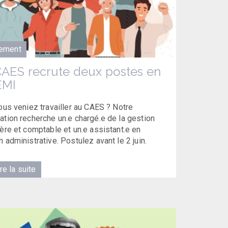
ement
CAES recrute deux postes en
MI
vous veniez travailler au CAES ? Notre
ation recherche un.e chargé.e de la gestion
ière et comptable et un.e assistant.e en
n administrative. Postulez avant le 2 juin.
re la suite