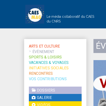
Le média collaboratif du CAES
du CNRS
É
ARTS ET CULTURE
ÉVÈNEMENT
SPORTS & LOISIRS
VACANCES & VOYAGES
INITIATIVES SOCIALES
RENCONTRES
VOS CONTRIBUTIONS
DOSSIERS
GALERIE
VIDÉOS