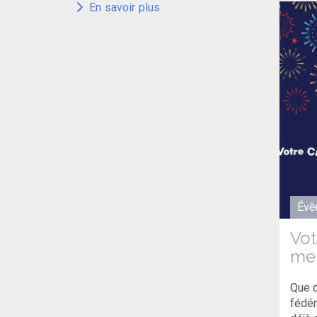
En savoir plus
Évè
Vot
mer
Que c
fédér