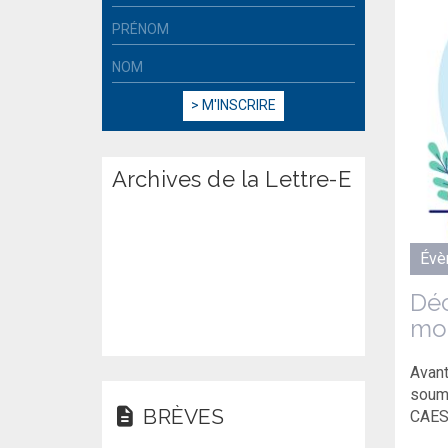
Archives de la Lettre-E
Évè
Déc
mor
Avant
soumi
BRÈVES
CAE