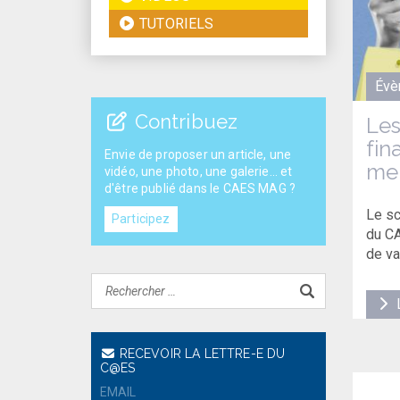
TUTORIELS
Évè
Contribuez
Les
fin
Envie de proposer un article, une
me
vidéo, une photo, une galerie... et
d'être publié dans le CAES MAG ?
Le sc
Participez
du CA
de va
L
RECEVOIR LA LETTRE-E DU
C@ES