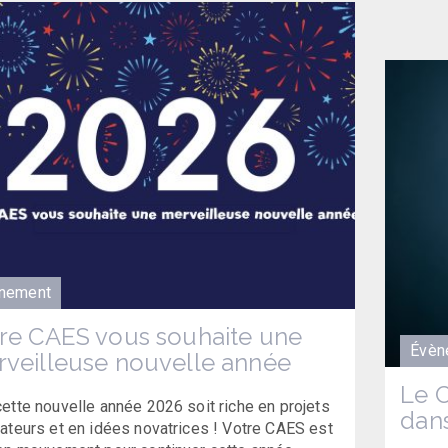
nement
re CAES vous souhaite une
Évèn
veilleuse nouvelle année
Le 
ette nouvelle année 2026 soit riche en projets
dans
ateurs et en idées novatrices ! Votre CAES est