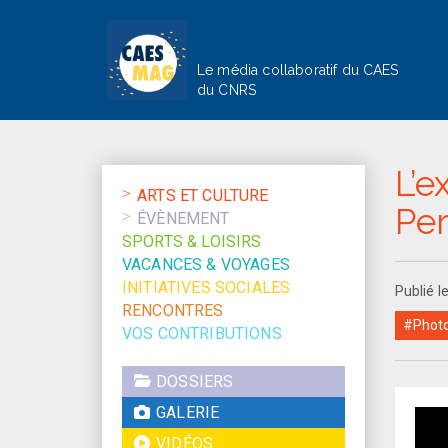
Le média collaboratif du CAES
du CNRS
L’e
ARTS ET CULTURE
Per
ÉVÈNEMENT
SPORTS & LOISIRS
VACANCES & VOYAGES
INITIATIVES SOCIALES
Publié 
RENCONTRES
#Photo
VOS CONTRIBUTIONS
DOSSIERS
GALERIE
VIDÉOS