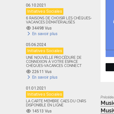
06.10.2021
Initiatives Sociales
6 RAISONS DE CHOISIR LES CHÈQUES-
VACANCES DÉMATÉRIALISÉS
34498 Vus
En savoir plus
05.06.2024
Initiatives Sociales
UNE NOUVELLE PROCÉDURE DE
CONNEXION À VOTRE ESPACE
CHÈQUES-VACANCES CONNECT
22611 Vus
En savoir plus
01.01.2021
Initiatives Sociales
Précéde
LA CARTE MEMBRE CAES DU CNRS
Previo
Music
DISPONIBLE EN LIGNE
post:
Musi
14513 Vus