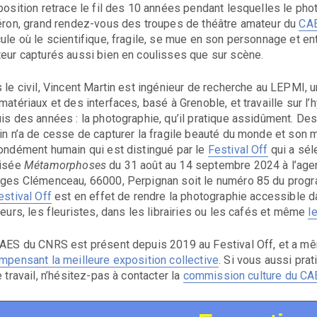
position retrace le fil des 10 années pendant lesquelles le phot
éron, grand rendez-vous des troupes de théâtre amateur du
CA
ule où le scientifique, fragile, se mue en son personnage et e
eur capturés aussi bien en coulisses que sur scène.
 le civil, Vincent Martin est ingénieur de recherche au LEPMI, u
matériaux et des interfaces, basé à Grenoble, et travaille sur l
is des années : la photographie, qu’il pratique assidûment. Des 
in n’a de cesse de capturer la fragile beauté du monde et son
ondément humain qui est distingué par le
Festival Off
qui a sél
tisée
Métamorphoses
du 31 août au 14 septembre 2024 à l’agen
ges Clémenceau, 66000, Perpignan soit le numéro 85 du pro
estival Off
est en effet de rendre la photographie accessible dan
feurs, les fleuristes, dans les librairies ou les cafés et même
l
AES du CNRS est présent depuis 2019 au Festival Off, et a 
mpensant la meilleure exposition collective
. Si vous aussi pra
e travail, n’hésitez-pas à contacter la
commission culture du CA