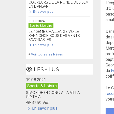
COUREURS DE LA RONDE DES SEMI
L’ex
EN DANSANT
d’Ol
En savoir plus
basc
amat
01.10.2024
Sports & Loisirs
Dans
LE 32ÈME CHALLENGE VOILE
S’ANNONCE SOUS DES VENTS
des 
FAVORABLES
depu
En savoir plus
Mart
prof
+
Voir toutes les brèves
bap
Geor
LES + LUS
du
F
coif
19.08.2021
Sports & Loisirs
Le C
STAGE DE QI GONG À LA VILLA
réco
CLYTHIA
votr
4259 Vus
En savoir plus