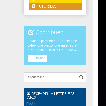
TUTORIELS
Contribuez
Envie de proposer un article, une
vidéo, une photo, une galerie... et
d'être publié dans le CAES MAG ?
Participez
RECEVOIR LA LETTRE-E DU
C@ES