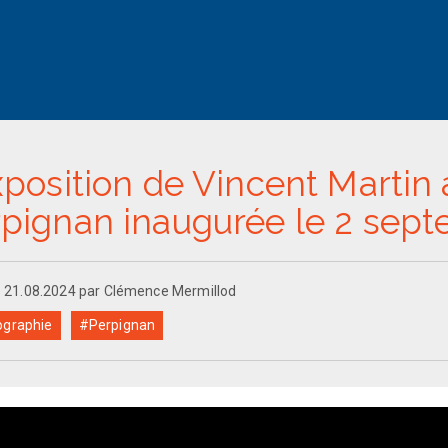
xposition de Vincent Martin 
pignan inaugurée le 2 sep
le 21.08.2024 par Clémence Mermillod
graphie
#Perpignan