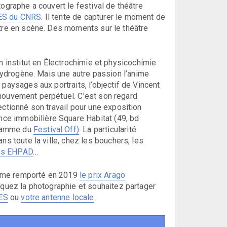
ographe a couvert le festival de théâtre
ES du CNRS
. Il tente de capturer le moment de
ntre en scène. Des moments sur le théâtre
n institut en Électrochimie et physicochimie
’hydrogène. Mais une autre passion l’anime
paysages aux portraits, l’objectif de Vincent
 mouvement perpétuel. C’est son regard
ectionné son travail pour une exposition
ce immobilière Square Habitat (49, bd
gramme du
Festival Off)
. La particularité
s toute la ville, chez les bouchers, les
es EHPAD
…
même remporté en 2019
le prix Arago
tiquez la photographie et souhaitez partager
ES
ou
votre antenne locale
.