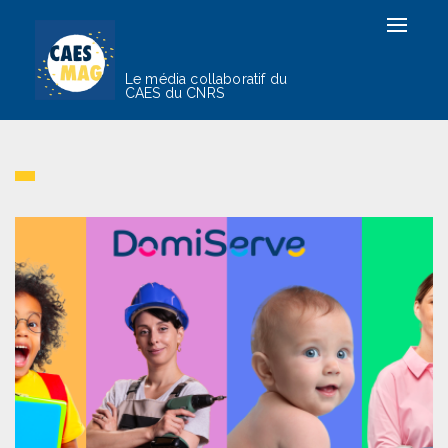
Toggle
navigat
Le média collaboratif du
CAES du CNRS