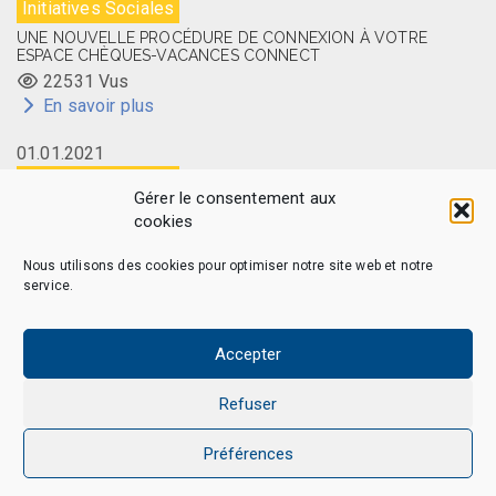
Initiatives Sociales
UNE NOUVELLE PROCÉDURE DE CONNEXION À VOTRE
ESPACE CHÈQUES-VACANCES CONNECT
22531 Vus
En savoir plus
01.01.2021
Initiatives Sociales
Gérer le consentement aux
LA CARTE MEMBRE CAES DU CNRS DISPONIBLE EN LIGNE
cookies
14505 Vus
En savoir plus
Nous utilisons des cookies pour optimiser notre site web et notre
service.
Accepter
CAES MAG – © 2026 Tous droits réservés.
Qui sommes-nous
Politique de confidentialité
Refuser
Politique de cookies (EU)
Mentions légales et Politique de données personnelles
Préférences
Nous Contacter