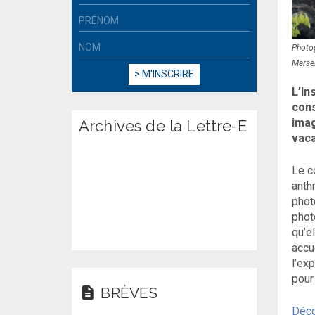
Photog
Marsei
L’In
cons
imag
Archives de la Lettre-E
vaca
Le c
anth
phot
phot
qu’e
accu
l’ex
pour
BRÈVES
Déco