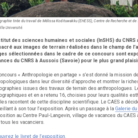
raphie tirée du travail de Mélissa Kodituwakku (EHESS), Centre de Recherche et d
lle Université.
stitut des sciences humaines et sociales (InSHS) du CNRS
acré aux images de terrain réalisées dans le champ de l’a
es sélectionnées dans le cadre de ce concours sont expo
nces du CNRS à Aussois (Savoie) pour le plus grand plaisi
oncours « Anthropologie en partage » s’est donné la mission de
ropologiques dans leur diversité d’approche et montrer la riche
ographies issues des travaux de terrain des anthropologues. Le
ographiques et en a retenu 16, choisies pour leurs qualités es
lles racontent de cette discipline scientifique. Le CAES a déci
eillant à son tour l’exposition. Après un passage à la
Galerie du
position au Centre Paul-Langevin, village de vacances du CAES à
 tous les vacanciers.
uvrez le livret de l’exposition.