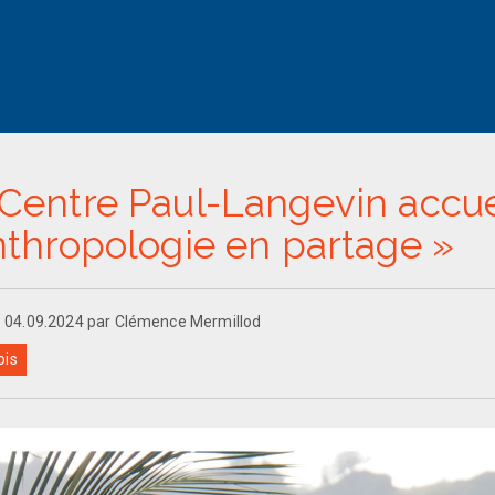
Centre Paul-Langevin accuei
nthropologie en partage »
le 04.09.2024 par Clémence Mermillod
ois