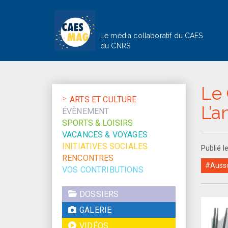
Le média collaboratif du CAES
du CNRS
Le 
ARTS ET CULTURE
L’a
ÉVÈNEMENT
SPORTS & LOISIRS
VACANCES & VOYAGES
INITIATIVES SOCIALES
Publié 
RENCONTRES
#Auss
VOS CONTRIBUTIONS
DOSSIERS
GALERIE
VIDÉOS