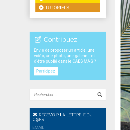
TUTORIELS
Contribuez
Envie de proposer un article, une
vidéo, une photo, une galerie... et
d'être publié dans le CAES MAG ?
Participez
RECEVOIR LA LETTRE-E DU
C@ES