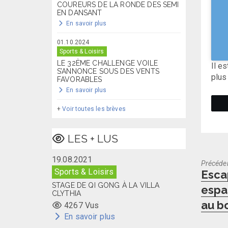
COUREURS DE LA RONDE DES SEMI
EN DANSANT
En savoir plus
01.10.2024
Sports & Loisirs
LE 32ÈME CHALLENGE VOILE
Il e
S’ANNONCE SOUS DES VENTS
plus
FAVORABLES
En savoir plus
+
Voir toutes les brèves
LES + LUS
19.08.2021
Précéde
Previo
Sports & Loisirs
Esca
post:
STAGE DE QI GONG À LA VILLA
espa
CLYTHIA
au b
4267 Vus
En savoir plus