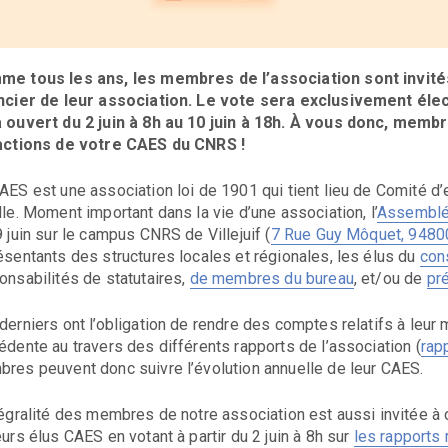
e tous les ans, les membres de l’association sont invités 
ncier de leur association. Le vote sera exclusivement éle
 ouvert du 2 juin à 8h au 10 juin à 18h. À vous donc, memb
actions de votre CAES du CNRS !
AES est une association loi de 1901 qui tient lieu de Comité d’
lle. Moment important dans la vie d’une association, l’
Assemblée
9 juin sur le campus CNRS de Villejuif (
7 Rue Guy Môquet, 94800 
ésentants des structures locales et régionales, les élus du
con
onsabilités de statutaires,
de membres du bureau
, et/ou de
pr
derniers ont l’obligation de rendre des comptes relatifs à leur
édente au travers des différents rapports de l’association (
rap
res peuvent donc suivre l’évolution annuelle de leur CAES.
tégralité des membres de notre association est aussi invitée à 
eurs élus CAES en votant à partir du 2 juin à 8h sur
les rapports