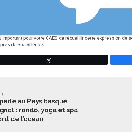
st important pour votre CAES de recueillir cette expression de 
 près de vos attentes.
Tweetez
nt
us
pade au Pays basque
gnol : rando, yoga et spa
ord de l’océan