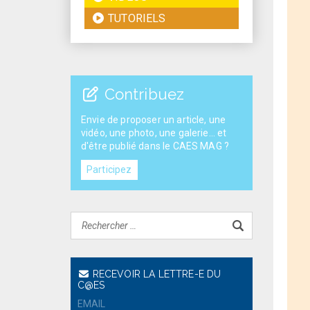
TUTORIELS
Contribuez
Envie de proposer un article, une
vidéo, une photo, une galerie... et
d'être publié dans le CAES MAG ?
Participez
RECEVOIR LA LETTRE-E DU
C@ES