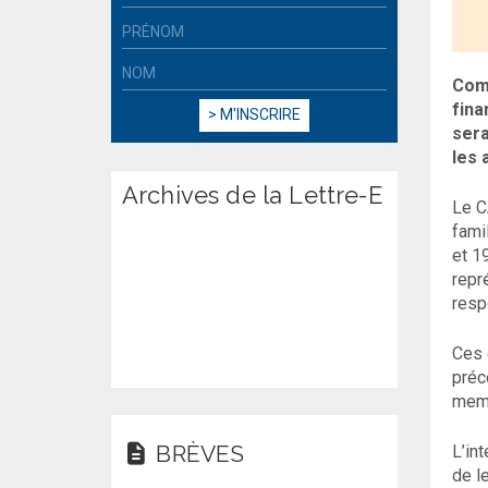
Comm
fina
sera
les 
Archives de la Lettre-E
Le C
fami
et 1
repr
resp
Ces 
préc
memb
BRÈVES
L’in
de l