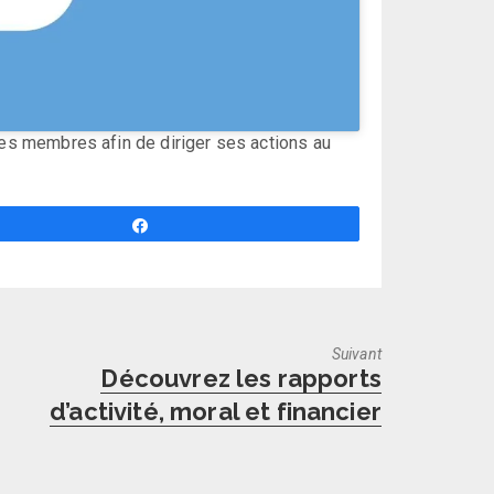
ses membres afin de diriger ses actions au
Partagez
Suivant
Next
Découvrez les rapports
post:
d’activité, moral et financier