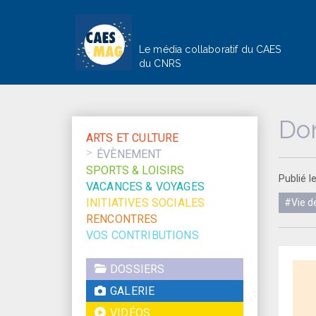
Le média collaboratif du CAES
du CNRS
Don
ARTS ET CULTURE
ÉVÈNEMENT
SPORTS & LOISIRS
Publié 
VACANCES & VOYAGES
INITIATIVES SOCIALES
#Vie de
RENCONTRES
VOS CONTRIBUTIONS
DOSSIERS
GALERIE
VIDÉOS