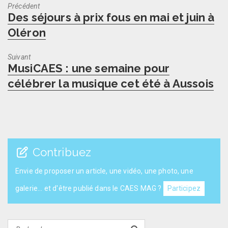
Précédent
Previous
Des séjours à prix fous en mai et juin à
post:
Oléron
Suivant
Next
MusiCAES : une semaine pour
post:
célébrer la musique cet été à Aussois
Contribuez
Envie de proposer un article, une vidéo, une photo, une
galerie... et d'être publié dans le CAES MAG ?
Participez