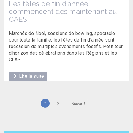
Les fêtes de fin d’année
commencent dès maintenant au
CAES
Marchés de Noël, sessions de bowling, spectacle
pour toute la famille, les fêtes de fin d’année sont
l’occasion de multiples événements festifs. Petit tour
d’horizon des célébrations dans les Régions et les
CLAS.
Lire la suite
Navigation
Page
Page
1
2
Suivant
des
articles