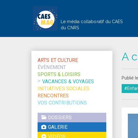
Le média collaboratif du CAES
du CNRS
A c
ARTS ET CULTURE
ÉVÈNEMENT
SPORTS & LOISIRS
Publié l
VACANCES & VOYAGES
INITIATIVES SOCIALES
#Enfa
RENCONTRES
VOS CONTRIBUTIONS
DOSSIERS
GALERIE
VIDÉOS