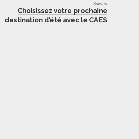
Suivant
Next
Choisissez votre prochaine
post:
destination d’été avec le CAES