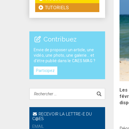
TUTORIELS
Contribuez
Envie de proposer un article, une
vidéo, une photo, une galerie... et
d'être publié dans le CAES MAG ?
Participez
Les 
févr
disp
RECEVOIR LA LETTRE-E DU
C@ES
Déco