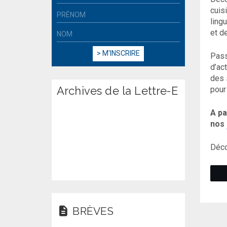
cuis
ling
et d
Pass
d’ac
des 
Archives de la Lettre-E
pour
A pa
nos
Déco
BRÈVES