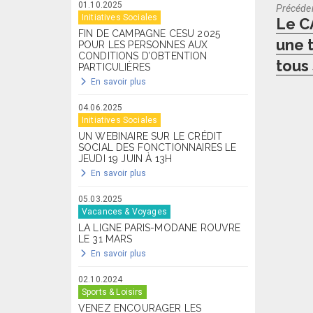
01.10.2025
Précéde
Initiatives Sociales
Previo
Le C
FIN DE CAMPAGNE CESU 2025
post:
une 
POUR LES PERSONNES AUX
CONDITIONS D’OBTENTION
tous
PARTICULIÈRES
En savoir plus
04.06.2025
Initiatives Sociales
UN WEBINAIRE SUR LE CRÉDIT
SOCIAL DES FONCTIONNAIRES LE
JEUDI 19 JUIN À 13H
En savoir plus
05.03.2025
Vacances & Voyages
LA LIGNE PARIS-MODANE ROUVRE
LE 31 MARS
En savoir plus
02.10.2024
Sports & Loisirs
VENEZ ENCOURAGER LES