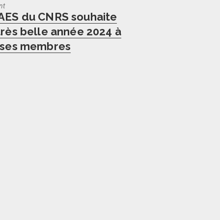
nt
us
AES du CNRS souhaite
très belle année 2024 à
 ses membres