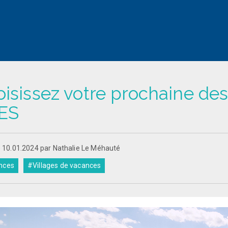
isissez votre prochaine dest
ES
e 10.01.2024 par Nathalie Le Méhauté
nces
#Villages de vacances