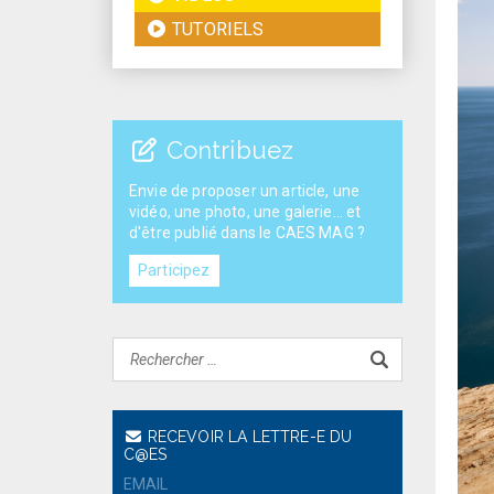
TUTORIELS
Contribuez
Envie de proposer un article, une
vidéo, une photo, une galerie... et
d'être publié dans le CAES MAG ?
Participez
RECEVOIR LA LETTRE-E DU
C@ES