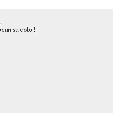
nt
us
acun sa colo !