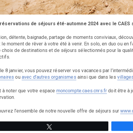
réservations de séjours été-automne 2024 avec le CAES so
ion, détente, baignade, partage de moments conviviaux, découve
t le moment de rêver à votre été à venir. En solo, en duo ou e
e choix de destinations et de séjours sélectionnés pour la qualit
ctifs.
le 8 janvier, vous pouvez réserver vos vacances par l’interméd
enaires
ou
avec d’autres organismes
ainsi que dans les
village
st à noter que votre espace
moncompte.caes.cnrs.fr
doit être à 
rvation.
uvrez l’ensemble de notre nouvelle offre de séjours sur
www.c
Tweetez