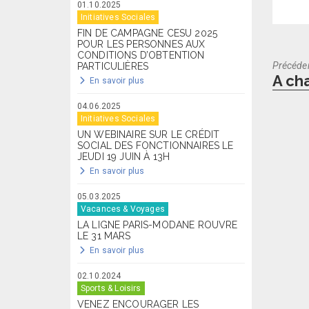
01.10.2025
Initiatives Sociales
FIN DE CAMPAGNE CESU 2025
POUR LES PERSONNES AUX
CONDITIONS D’OBTENTION
Précéde
PARTICULIÈRES
Previo
A ch
En savoir plus
post:
04.06.2025
Initiatives Sociales
UN WEBINAIRE SUR LE CRÉDIT
SOCIAL DES FONCTIONNAIRES LE
JEUDI 19 JUIN À 13H
En savoir plus
05.03.2025
Vacances & Voyages
LA LIGNE PARIS-MODANE ROUVRE
LE 31 MARS
En savoir plus
02.10.2024
Sports & Loisirs
VENEZ ENCOURAGER LES