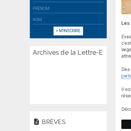
Les 
Evas
c’es
larg
Archives de la Lettre-E
attra
Dès 
part
Il e
rése
Déco
BRÈVES