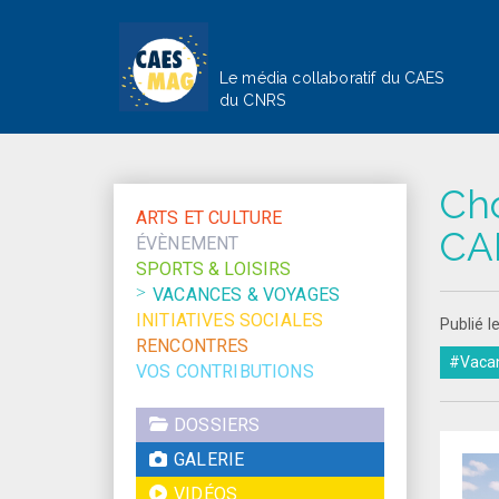
Le média collaboratif du CAES
du CNRS
Cho
ARTS ET CULTURE
CA
ÉVÈNEMENT
SPORTS & LOISIRS
VACANCES & VOYAGES
INITIATIVES SOCIALES
Publié l
RENCONTRES
#Vaca
VOS CONTRIBUTIONS
DOSSIERS
GALERIE
VIDÉOS