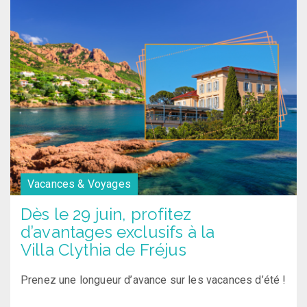
Vacances & Voyages
Dès le 29 juin, profitez
d’avantages exclusifs à la
Villa Clythia de Fréjus
Prenez une longueur d’avance sur
les vacances d’
é
té
!