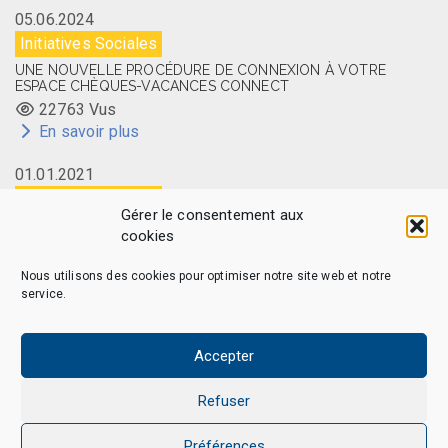
05.06.2024
Initiatives Sociales
UNE NOUVELLE PROCÉDURE DE CONNEXION À VOTRE
ESPACE CHÈQUES-VACANCES CONNECT
22763 Vus
En savoir plus
01.01.2021
Initiatives Sociales
Gérer le consentement aux
LA CARTE MEMBRE CAES DU CNRS DISPONIBLE EN LIGNE
cookies
14524 Vus
En savoir plus
Nous utilisons des cookies pour optimiser notre site web et notre
service.
Accepter
CAES MAG - © 2026 Tous droits réservés.
Qui sommes-nous
Politique de confidentialité
Refuser
Politique de cookies (EU)
Mentions légales et Politique de données personnelles
Préférences