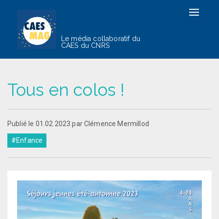
Toggle
navigat
Le média collaboratif du
CAES du CNRS
Tous en colos !
Publié le 01.02.2023 par Clémence Mermillod
#Enfance