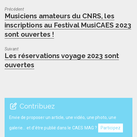
Précédent
Previous
Musiciens amateurs du CNRS, les
post:
inscriptions au Festival MusiCAES 2023
sont ouvertes !
Suivant
Next
Les réservations voyage 2023 sont
post:
ouvertes
Contribuez
Envie de proposer un article, une vidéo, une photo, une
galerie... et d'être publié dans le CAES MAG ?
Participez