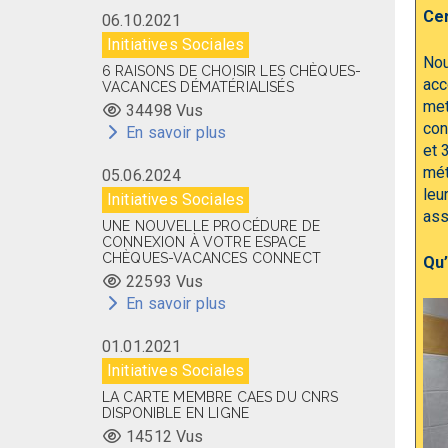
Cer
06.10.2021
Initiatives Sociales
Nou
6 RAISONS DE CHOISIR LES CHÈQUES-
acc
VACANCES DÉMATÉRIALISÉS
met
34498 Vus
con
En savoir plus
et 
mét
05.06.2024
leu
Initiatives Sociales
ass
UNE NOUVELLE PROCÉDURE DE
CONNEXION À VOTRE ESPACE
CHÈQUES-VACANCES CONNECT
Qu’
22593 Vus
En savoir plus
01.01.2021
Initiatives Sociales
LA CARTE MEMBRE CAES DU CNRS
DISPONIBLE EN LIGNE
14512 Vus