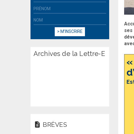
Accu
ses 
déve
avec
Archives de la Lettre-E
«
d
Es
BRÈVES