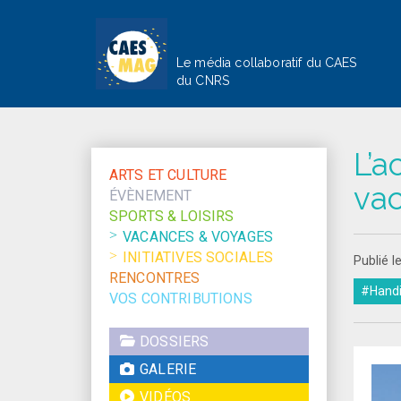
Le média collaboratif du CAES
du CNRS
L’a
ARTS ET CULTURE
va
ÉVÈNEMENT
SPORTS & LOISIRS
VACANCES & VOYAGES
INITIATIVES SOCIALES
Publié 
RENCONTRES
#Hand
VOS CONTRIBUTIONS
DOSSIERS
GALERIE
VIDÉOS