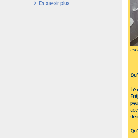
En savoir plus
Une 
Qu’
Le 
Fré
peu
acc
dem
Qu’