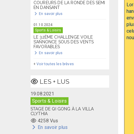
COUREURS DE LA RONDE DES SEMI
Lor
EN DANSANT
han
En savoir plus
env
plu
01.10.2024
Sports & Loisirs
cel
LE 32ÈME CHALLENGE VOILE
nou
S’ANNONCE SOUS DES VENTS
FAVORABLES
En savoir plus
+
Voir toutes les brèves
LES + LUS
19.08.2021
Sports & Loisirs
STAGE DE QI GONG À LA VILLA
CLYTHIA
4258 Vus
En savoir plus