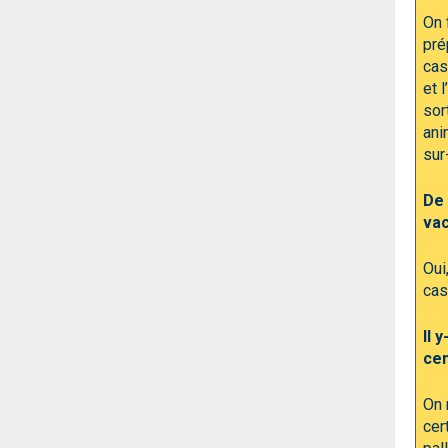
On 
pré
cas
et 
sor
ani
sur
De 
va
Oui
cas
Il 
cen
On 
cer