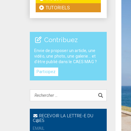
TUTORIELS
Contribuez
Envie de proposer un article, une
vidéo, une photo, une galerie... et
d'être publié dans le CAES MAG ?
Participez
RECEVOIR LA LETTRE-E DU
C@ES