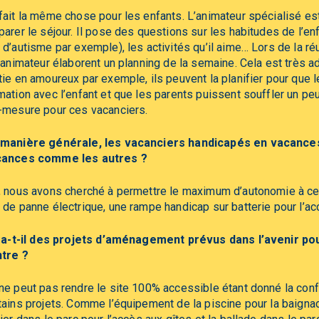
fait la même chose pour les enfants. L’animateur spécialisé est
parer le séjour. Il pose des questions sur les habitudes de l’enf
 d’autisme par exemple), les activités qu’il aime… Lors de la ré
l’animateur élaborent un planning de la semaine. Cela est très ad
tie en amoureux par exemple, ils peuvent la planifier pour que 
mation avec l’enfant et que les parents puissent souffler un peu
-mesure pour ces vacanciers.
manière générale, les vacanciers handicapés en vacances à
cances comme les autres ?
, nous avons cherché à permettre le maximum d’autonomie à c
 de panne électrique, une rampe handicap sur batterie pour l’accè
y-a-t-il des projets d’aménagement prévus dans l’avenir pou
tre ?
ne peut pas rendre le site 100% accessible étant donné la conf
tains projets. Comme l’équipement de la piscine pour la baigna