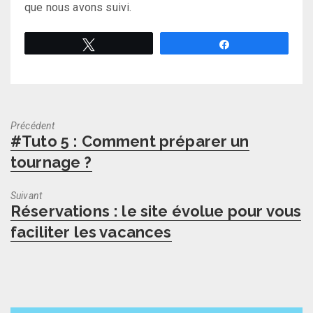
que nous avons suivi.
Tweetez
Partagez
Précédent
Previous
#Tuto 5 : Comment préparer un
post:
tournage ?
Suivant
Next
Réservations : le site évolue pour vous
post:
faciliter les vacances