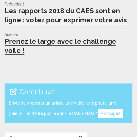
Précédent
Previous
Les rapports 2018 du CAES sont en
post:
ligne : votez pour exprimer votre avis
Suivant
Next
Prenez le large avec le challenge
post:
voile !
Contribuez
Envie de proposer un article, une vidéo, une photo, une
galerie... et d'être publié dans le CAES MAG ?
Participez