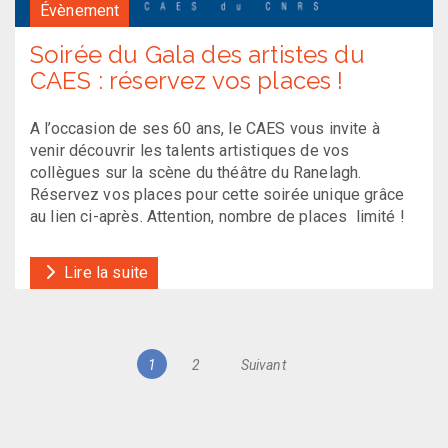
Évènement
Soirée du Gala des artistes du
CAES : réservez vos places !
A l’occasion de ses 60 ans, le CAES vous invite à
venir découvrir les talents artistiques de vos
collègues sur la scène du théâtre du Ranelagh.
Réservez vos places pour cette soirée unique grâce
au lien ci-après. Attention, nombre de places limité !
Lire la suite
Navigation
Page
Page
1
2
Suivant
des
articles