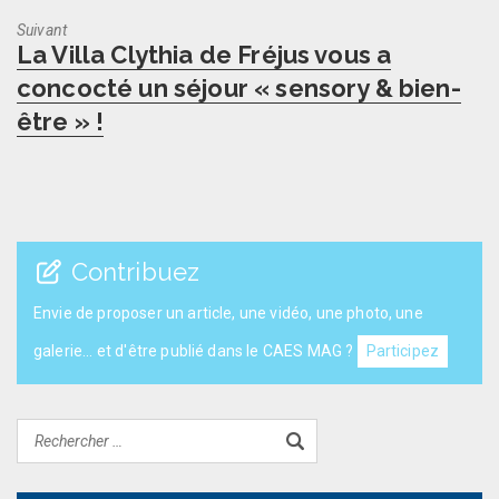
Suivant
Next
La Villa Clythia de Fréjus vous a
post:
concocté un séjour « sensory & bien-
être » !
Contribuez
Envie de proposer un article, une vidéo, une photo, une
galerie... et d'être publié dans le CAES MAG ?
Participez