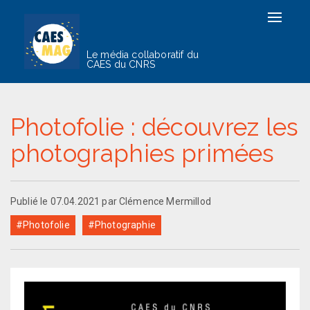
Toggle
navigat
Le média collaboratif du
CAES du CNRS
Photofolie : découvrez les
photographies primées
Publié le 07.04.2021 par Clémence Mermillod
#Photofolie
#Photographie