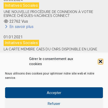
Initiatives Sociales
UNE NOUVELLE PROCÉDURE DE CONNEXION À VOTRE
ESPACE CHÈQUES-VACANCES CONNECT
22762 Vus
En savoir plus
01.01.2021
Initiatives Sociales
LA CARTE MEMBRE CAES DU CNRS DISPONIBLE EN LIGNE
14522 Vus
Gérer le consentement aux
En savoir plus
cookies
Nous utilisons des cookies pour optimiser notre site web et notre
service.
CAES MAG – © 2026 Tous droits réservés.
Qui sommes-nous
Politique de confidentialité
Accepter
Politique de cookies (EU)
Mentions légales et Politique de données personnelles
Refuser
Nous Contacter