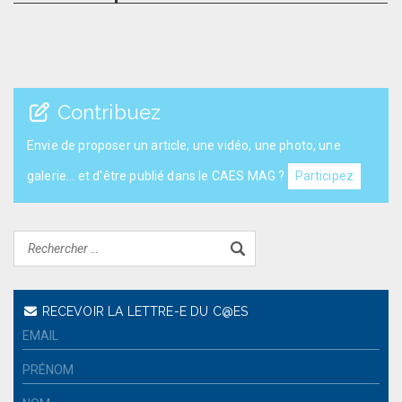
post:
Contribuez
Envie de proposer un article, une vidéo, une photo, une
galerie... et d'être publié dans le CAES MAG ?
Participez
RECEVOIR LA LETTRE-E DU C@ES