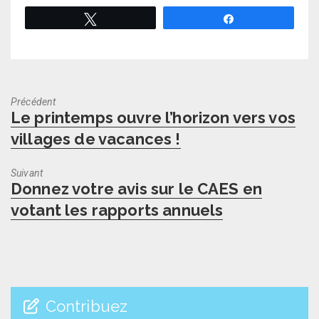
Tweetez
Partagez
Précédent
Previous
Le printemps ouvre l’horizon vers vos
post:
villages de vacances !
Suivant
Next
Donnez votre avis sur le CAES en
post:
votant les rapports annuels
Contribuez