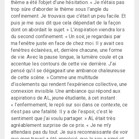
thème a été l’objet d’une hésitation. « Je n’étais pas
trop sûre d’aborder le thème sous l’angle du
confinement. Je trouvais que c’était un peu facile. Et
puis je me suis dit que cela dépendait de la façon
dont on abordait le sujet. » L’inspiration viendra lors
du second confinement. « Un soir, je regardais par
ma fenêtre juste en face de chez moi. Il y avait ces
fenêtres éclairées, et, derrière chacune, une forme
de vie. Avec la pause longue, la lumière coule et ça
accentue les contours de cette vie derrière. J’ai
pensé qu’il se dégageait une ambiance chaleureuse
de cette scène. » Comme une multitude
d’isolements qui rendent l’expérience collective, une
connexion invisible. Une ambiance qui répond aux
aspirations de AL, jeune étudiante, à cet instant :
« l’enfermement, le repli sur soi dans ce contexte, ce
n’est pas une fatalité. Il y a de l’espoir, c’est le
sentiment que j’ai voulu partager. » AL était très
agréablement surprise de ce prix. « Je ne m’y
attendais pas du tout. Je suis reconnaissante de voir
que mon travail a été apprécié, que le jury a aimé et