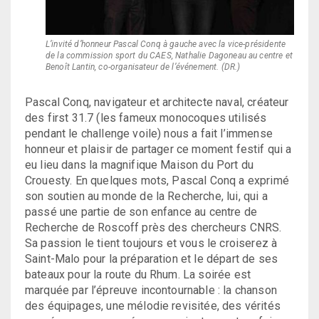
L’invité d’honneur Pascal Conq à gauche avec la vice-présidente
de la commission sport du CAES, Nathalie Dagoneau au centre et
Benoît Lantin, co-organisateur de l’événement. (DR.)
Pascal Conq, navigateur et architecte naval, créateur
des first 31.7 (les fameux monocoques utilisés
pendant le challenge voile) nous a fait l’immense
honneur et plaisir de partager ce moment festif qui a
eu lieu dans la magnifique Maison du Port du
Crouesty. En quelques mots, Pascal Conq a exprimé
son soutien au monde de la Recherche, lui, qui a
passé une partie de son enfance au centre de
Recherche de Roscoff près des chercheurs CNRS.
Sa passion le tient toujours et vous le croiserez à
Saint-Malo pour la préparation et le départ de ses
bateaux pour la route du Rhum. La soirée est
marquée par l’épreuve incontournable : la chanson
des équipages, une mélodie revisitée, des vérités