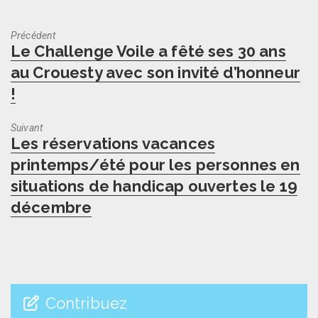
Précédent
Previous
Le Challenge Voile a fêté ses 30 ans
post:
au Crouesty avec son invité d’honneur
!
Suivant
Next
Les réservations vacances
post:
printemps/été pour les personnes en
situations de handicap ouvertes le 19
décembre
Contribuez