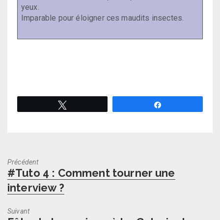
yeux.
Imparable pour éloigner ces maudits insectes.
Tweetez
Partagez
Précédent
Previous
#Tuto 4 : Comment tourner une
post:
interview ?
Suivant
Next