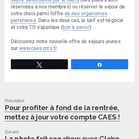
réservées à nos membres) ou réserver le séjour de
votre choix parmi l’offre
de nos organismes
partenaires.
Dans les deux cas, le tarif est négocié
et votre TD s’applique (
bon à savoir
)
Découvrez notre nouvelle offre de séjours jeunes
sur
www.caes.cnrs.fr
Tweetez
Partagez
Précédent
Previous
Pour profiter à fond de la rentrée,
post:
mettez à jour votre compte CAES !
Suivant
Next
La photo fait son show avec Claire