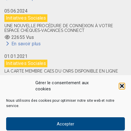
05.06.2024
Initiatives Sociales
UNE NOUVELLE PROCÉDURE DE CONNEXION À VOTRE
ESPACE CHÈQUES-VACANCES CONNECT
22655 Vus
En savoir plus
01.01.2021
Initiatives Sociales
LA CARTE MEMBRE CAES DU CNRS DISPONIBLE EN LIGNE
14514 Vus
Gérer le consentement aux
En savoir plus
cookies
Nous utilisons des cookies pour optimiser notre site web et notre
service.
CAES MAG – © 2026 Tous droits réservés.
Qui sommes-nous
Politique de confidentialité
Accepter
Politique de cookies (EU)