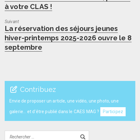
post:
à votre CLAS !
Suivant
Next
La réservation des séjours jeunes
post:
hiver-printemps 2025-2026 ouvre le 8
septembre
Contribuez
Envie de proposer un article, une vidéo, une photo, une
galerie... et d'être publié dans le CAES MAG ?
Participez