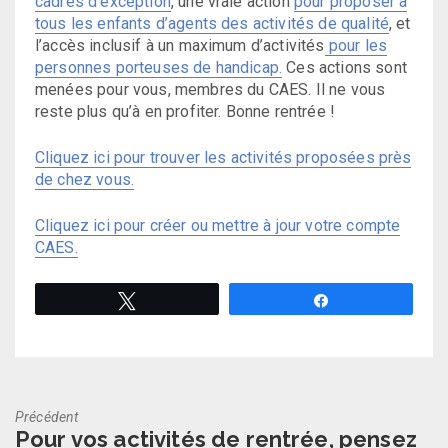
cadres d’exception
, une vraie action
pour proposer à
tous les enfants d’agents des activités de qualité
, et
l’accès inclusif à un maximum d’activités
pour les
personnes porteuses de handicap.
Ces actions sont
menées pour vous, membres du CAES. Il ne vous
reste plus qu’à en profiter. Bonne rentrée !
Cliquez ici pour trouver les activités proposées près
de chez vous.
Cliquez ici pour créer ou mettre à jour votre compte
CAES.
Tweetez
Partagez
Précédent
Previous
Pour vos activités de rentrée, pensez