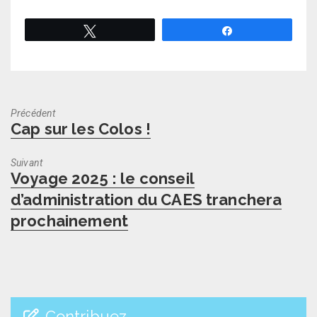
Tweetez
Partagez
Précédent
Previous
Cap sur les Colos !
post:
Suivant
Next
Voyage 2025 : le conseil
post:
d’administration du CAES tranchera
prochainement
Contribuez