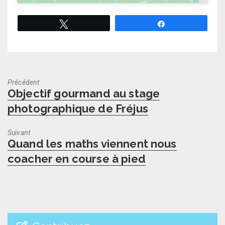
Tweetez
Partagez
Précédent
Previous
Objectif gourmand au stage
post:
photographique de Fréjus
Suivant
Next
Quand les maths viennent nous
post:
coacher en course à pied