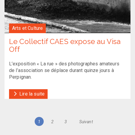
Arts et Culture
Le Collectif CAES expose au Visa
Off
L’exposition « La rue » des photographes amateurs
de l’association se déplace durant quinze jours à
Perpignan.
Lire la suite
Navigation
Page
Page
Page
1
2
3
Suivant
des