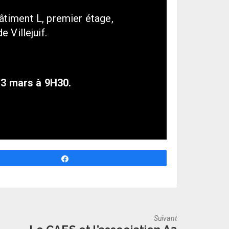
bâtiment L, premier étage,
Villejuif.
13 mars à 9H30.
Partagez
Suivant
Next