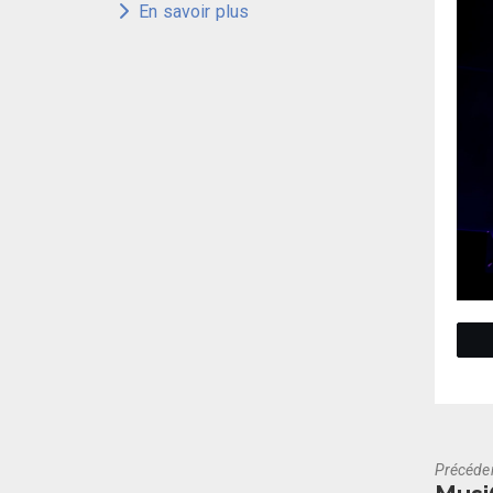
En savoir plus
Précéde
Previo