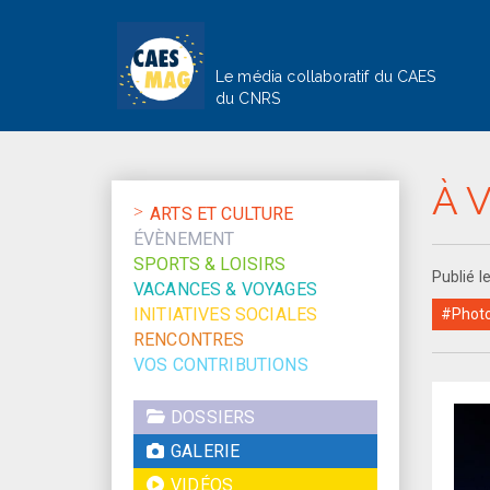
Le média collaboratif du CAES
du CNRS
À V
ARTS ET CULTURE
ÉVÈNEMENT
SPORTS & LOISIRS
Publié 
VACANCES & VOYAGES
INITIATIVES SOCIALES
#Photo
RENCONTRES
VOS CONTRIBUTIONS
DOSSIERS
GALERIE
VIDÉOS