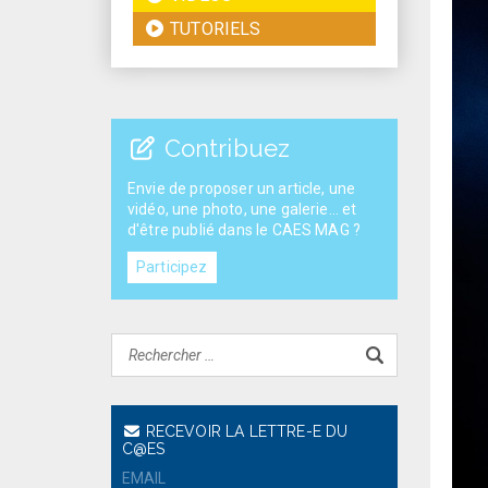
TUTORIELS
Contribuez
Envie de proposer un article, une
vidéo, une photo, une galerie... et
d'être publié dans le CAES MAG ?
Participez
RECEVOIR LA LETTRE-E DU
C@ES