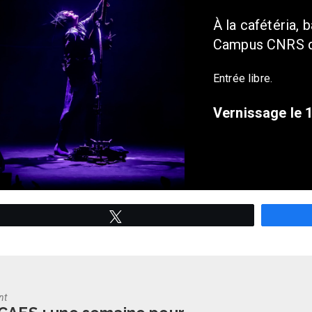
À la cafétéria, 
Campus CNRS de 
Entrée libre.
Vernissage le 
Tweetez
nt
us