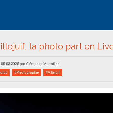
illejuif, la photo part en Live
le 05.03.2025 par Clémence Mermillod
club
#Photographie
#Villejuif