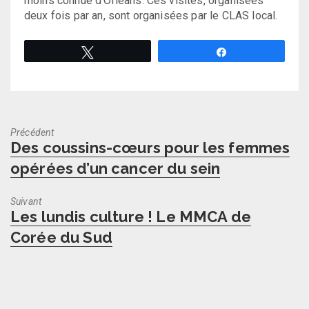
moins connue d’Orléans. Ces visites, organisées
deux fois par an, sont organisées par le CLAS local.
Tweetez
Partagez
Précédent
Previous
Des coussins-cœurs pour les femmes
post:
opérées d’un cancer du sein
Suivant
Next
Les lundis culture ! Le MMCA de
post:
Corée du Sud