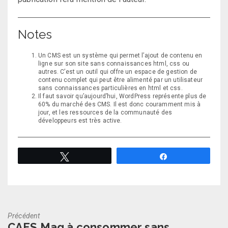
Notes
Un CMS est un système qui permet l’ajout de contenu en
ligne sur son site sans connaissances html, css ou
autres. C’est un outil qui offre un espace de gestion de
contenu complet qui peut être alimenté par un utilisateur
sans connaissances particulières en html et css.
Il faut savoir qu’aujourd’hui, WordPress représente plus de
60% du marché des CMS. Il est donc couramment mis à
jour, et les ressources de la communauté des
développeurs est très active.
Tweetez
Partagez
Précédent
Previous
CAES Mag à consommer sans