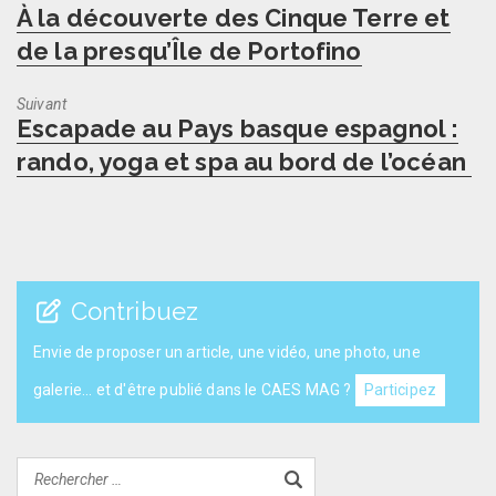
Previous
À la découverte des Cinque Terre et
post:
de la presqu’Île de Portofino
Suivant
Next
Escapade au Pays basque espagnol :
post:
rando, yoga et spa au bord de l’océan
Contribuez
Envie de proposer un article, une vidéo, une photo, une
galerie... et d'être publié dans le CAES MAG ?
Participez