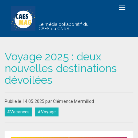
Toggle
navigat
Le média collaboratif du
CAES du CNRS
Voyage 2025 : deux
nouvelles destinations
dévoilées
Publié le 14.05.2025 par Clémence Mermillod
#Vacances
#Voyage