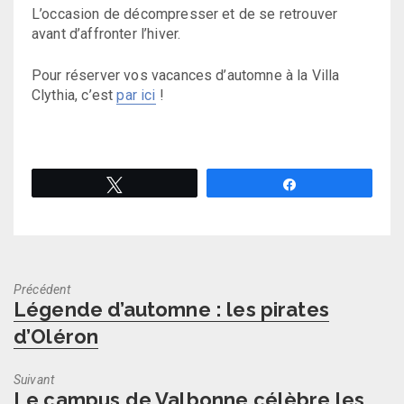
L’occasion de décompresser et de se retrouver
avant d’affronter l’hiver.
Pour réserver vos vacances d’automne à la Villa
Clythia, c’est
par ici
!
Tweetez
Partagez
Précédent
Previous
Légende d’automne : les pirates
post:
d’Oléron
Suivant
Next
Le campus de Valbonne célèbre les