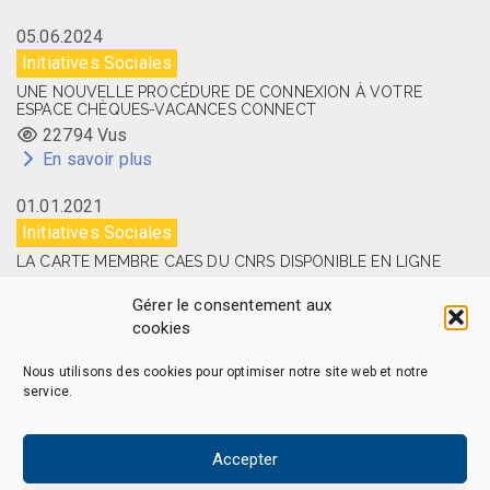
05.06.2024
Initiatives Sociales
UNE NOUVELLE PROCÉDURE DE CONNEXION À VOTRE
ESPACE CHÈQUES-VACANCES CONNECT
22794 Vus
En savoir plus
01.01.2021
Initiatives Sociales
LA CARTE MEMBRE CAES DU CNRS DISPONIBLE EN LIGNE
14526 Vus
Gérer le consentement aux
En savoir plus
cookies
Nous utilisons des cookies pour optimiser notre site web et notre
service.
CAES MAG – © 2026 Tous droits réservés.
Qui sommes-nous
Politique de confidentialité
Accepter
Politique de cookies (EU)