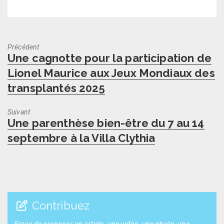
Précédent
Previous
Une cagnotte pour la participation de
post:
Lionel Maurice aux Jeux Mondiaux des
transplantés 2025
Suivant
Next
Une parenthèse bien-être du 7 au 14
post:
septembre à la Villa Clythia
Contribuez
Envie de proposer un article, une vidéo, une photo, une