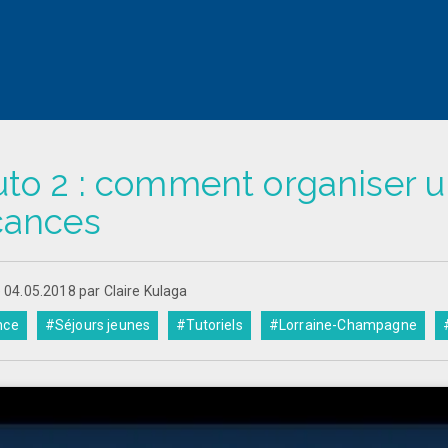
to 2 : comment organiser u
cances
e 04.05.2018 par Claire Kulaga
nce
#Séjours jeunes
#Tutoriels
#Lorraine-Champagne