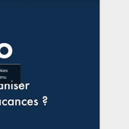
okies
tenu