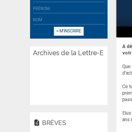
A dé
Archives de la Lettre-E
votr
Que 
d’ac
Ce t
prem
pass
Elus
ans 
BRÈVES