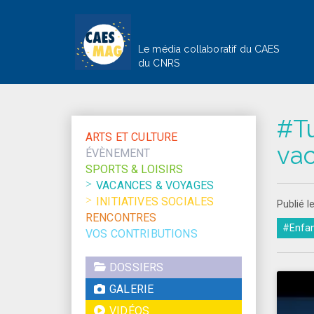
Le média collaboratif du CAES
du CNRS
#Tu
ARTS ET CULTURE
va
ÉVÈNEMENT
SPORTS & LOISIRS
VACANCES & VOYAGES
INITIATIVES SOCIALES
Publié l
RENCONTRES
#Enfa
VOS CONTRIBUTIONS
DOSSIERS
GALERIE
VIDÉOS