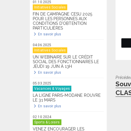
01.10.2025
Initiatives Sociales
FIN DE CAMPAGNE CESU 2025
POUR LES PERSONNES AUX
CONDITIONS D’OBTENTION
PARTICULIÈRES
En savoir plus
04.06.2025
Initiatives Sociales
UN WEBINAIRE SUR LE CRÉDIT
SOCIAL DES FONCTIONNAIRES LE
JEUDI 19 JUIN À 13H
En savoir plus
Précéde
Previo
Souve
05.03.2025
post:
Vacances & Voyages
CLAS
LA LIGNE PARIS-MODANE ROUVRE
LE 31 MARS
En savoir plus
02.10.2024
Sports & Loisirs
VENEZ ENCOURAGER LES