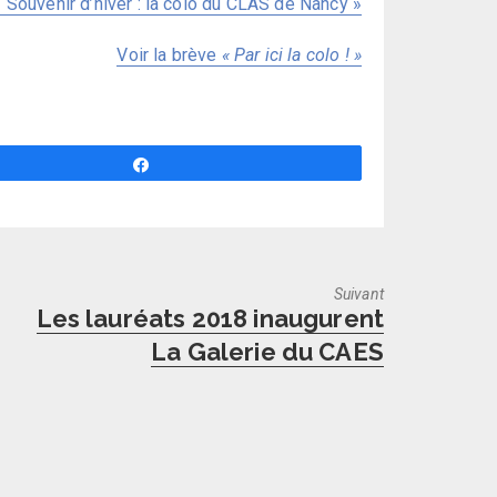
« Souvenir d’hiver : la colo du CLAS de Nancy »
Voir la brève
« Par ici la colo ! »
Partagez
Suivant
Next
Les lauréats 2018 inaugurent
post:
La Galerie du CAES