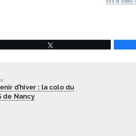
Voir la vidéo 
Tweetez
nt
us
nir d’hiver : la colo du
 de Nancy