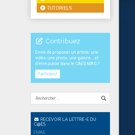
TUTORIELS
Contribuez
Envie de proposer un article, une
vidéo, une photo, une galerie... et
d'être publié dans le CAES MAG ?
Participez
RECEVOIR LA LETTRE-E DU
C@ES