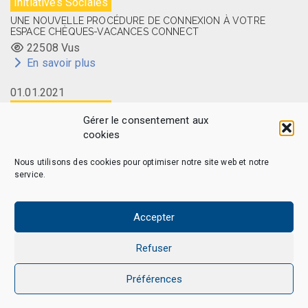
Initiatives Sociales
UNE NOUVELLE PROCÉDURE DE CONNEXION À VOTRE
ESPACE CHÈQUES-VACANCES CONNECT
22508 Vus
En savoir plus
01.01.2021
Initiatives Sociales
Gérer le consentement aux
LA CARTE MEMBRE CAES DU CNRS DISPONIBLE EN LIGNE
cookies
14504 Vus
En savoir plus
Nous utilisons des cookies pour optimiser notre site web et notre
service.
Accepter
CAES MAG - © 2026 Tous droits réservés.
Qui sommes-nous
Politique de confidentialité
Refuser
Politique de cookies (EU)
Mentions légales et Politique de données personnelles
Préférences
Nous Contacter