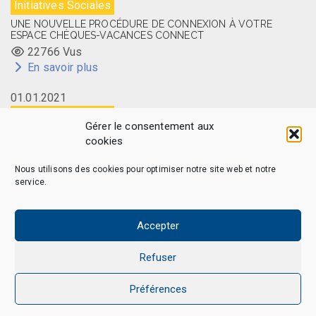
Initiatives Sociales
UNE NOUVELLE PROCÉDURE DE CONNEXION À VOTRE
ESPACE CHÈQUES-VACANCES CONNECT
22766 Vus
En savoir plus
01.01.2021
Initiatives Sociales
Gérer le consentement aux
LA CARTE MEMBRE CAES DU CNRS DISPONIBLE EN LIGNE
cookies
14524 Vus
En savoir plus
Nous utilisons des cookies pour optimiser notre site web et notre
service.
Accepter
CAES MAG - © 2026 Tous droits réservés.
Qui sommes-nous
Politique de confidentialité
Refuser
Politique de cookies (EU)
Mentions légales et Politique de données personnelles
Préférences
Nous Contacter