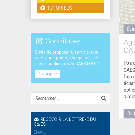
TUTORIELS
Évè
Contribuez
A3 
CAE
Envie de proposer un article, une
vidéo, une photo, une galerie... et
L’ass
d'être publié dans le CAES MAG ?
CAES 
Participez
fois 
échan
est p
direc
L
RECEVOIR LA LETTRE-E DU
C@ES