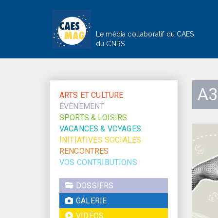
Le média collaboratif du CAES
du CNRS
A3
ARTS ET CULTURE
ÉVÈNEMENT
SPORTS & LOISIRS
VACANCES & VOYAGES
INITIATIVES SOCIALES
RENCONTRES
VOS CONTRIBUTIONS
DOSSIERS
GALERIE
VIDÉOS