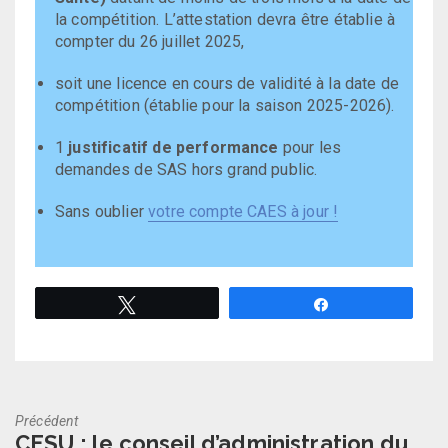
la compétition. L’attestation devra être établie à
compter du 26 juillet 2025,
soit une licence en cours de validité à la date de
compétition (établie pour la saison 2025-2026).
1
justificatif de performance
pour les
demandes de SAS hors grand public.
Sans oublier
votre compte CAES à jour !
Tweetez
Partagez
Précédent
Previous
CESU : le conseil d’administration du