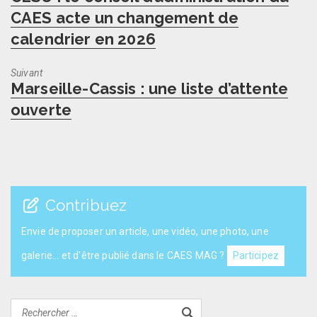
post:
CAES acte un changement de
calendrier en 2026
Suivant
Next
Marseille-Cassis : une liste d’attente
post:
ouverte
Contribuez
Envie de proposer un article, une vidéo, une photo, une
galerie... et d'être publié dans le CAES MAG ?
Participez