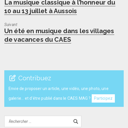
Previous
La musique classique à l’honneur du
post:
10 au 13 juillet à Aussois
Suivant
Next
Un été en musique dans les villages
post:
de vacances du CAES
Contribuez
Envie de proposer un article, une vidéo, une photo, une
galerie... et d'être publié dans le CAES MAG ?
Participez