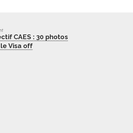
nt
us
ectif CAES : 30 photos
le Visa off