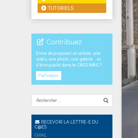
TUTORIELS
Contribuez
Envie de proposer un article, une
vidéo, une photo, une galerie... et
d'être publié dans le CAES MAG ?
Participez
RECEVOIR LA LETTRE-E DU
C@ES