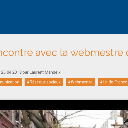
ncontre avec la webmestre
e 25.04.2018 par Laurent Mandeix
unication
#Réseaux sociaux
#Webmestre
#Ile-de-France