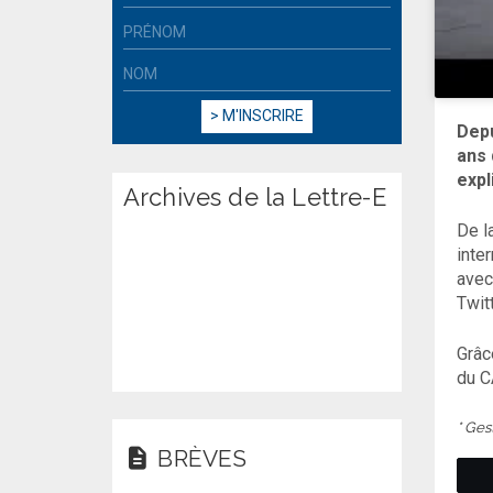
Depu
ans 
expl
Archives de la Lettre-E
De l
inte
avec
Twitt
Grâc
du C
* Ge
BRÈVES