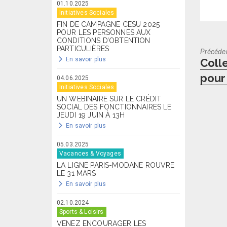
01.10.2025
Initiatives Sociales
FIN DE CAMPAGNE CESU 2025
POUR LES PERSONNES AUX
CONDITIONS D’OBTENTION
PARTICULIÈRES
Précéde
Previo
En savoir plus
Coll
post:
pour 
04.06.2025
Initiatives Sociales
UN WEBINAIRE SUR LE CRÉDIT
SOCIAL DES FONCTIONNAIRES LE
JEUDI 19 JUIN À 13H
En savoir plus
05.03.2025
Vacances & Voyages
LA LIGNE PARIS-MODANE ROUVRE
LE 31 MARS
En savoir plus
02.10.2024
Sports & Loisirs
VENEZ ENCOURAGER LES