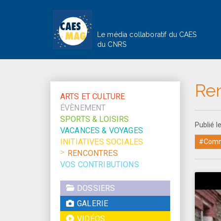
Le média collaboratif du CAES
du CNRS
Re
ARTS ET CULTURE
ÉVÈNEMENT
SPORTS & LOISIRS
Publié l
VACANCES & VOYAGES
INITIATIVES SOCIALES
#Comm
RENCONTRES
VOS CONTRIBUTIONS
DOSSIERS
GALERIE
VIDÉOS