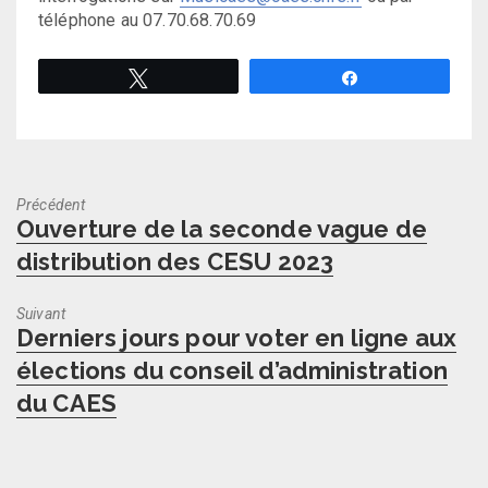
téléphone au 07.70.68.70.69
Tweetez
Partagez
Précédent
Previous
Ouverture de la seconde vague de
post:
distribution des CESU 2023
Suivant
Next
Derniers jours pour voter en ligne aux
post:
élections du conseil d’administration
du CAES