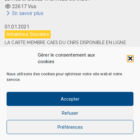
22617 Vus
En savoir plus
01.01.2021
Initiatives Sociales
LA CARTE MEMBRE CAES DU CNRS DISPONIBLE EN LIGNE
14513 Vus
Gérer le consentement aux
En savoir plus
cookies
Nous utilisons des cookies pour optimiser notre site web et notre
service.
CAES MAG – © 2026 Tous droits réservés.
Qui sommes-nous
Politique de confidentialité
Accepter
Politique de cookies (EU)
Mentions légales et Politique de données personnelles
Refuser
Nous Contacter
Préférences