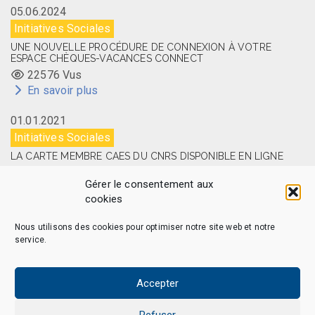
05.06.2024
Initiatives Sociales
UNE NOUVELLE PROCÉDURE DE CONNEXION À VOTRE
ESPACE CHÈQUES-VACANCES CONNECT
22576 Vus
En savoir plus
01.01.2021
Initiatives Sociales
LA CARTE MEMBRE CAES DU CNRS DISPONIBLE EN LIGNE
14509 Vus
Gérer le consentement aux
En savoir plus
cookies
Nous utilisons des cookies pour optimiser notre site web et notre
service.
CAES MAG – © 2026 Tous droits réservés.
Qui sommes-nous
Politique de confidentialité
Accepter
Politique de cookies (EU)
Mentions légales et Politique de données personnelles
Refuser