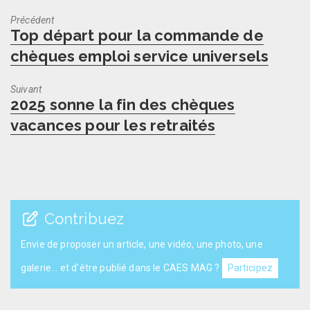
Précédent
Previous
Top départ pour la commande de
post:
chèques emploi service universels
Suivant
Next
2025 sonne la fin des chèques
post:
vacances pour les retraités
Contribuez
Envie de proposer un article, une vidéo, une photo, une
galerie... et d'être publié dans le CAES MAG ?
Participez