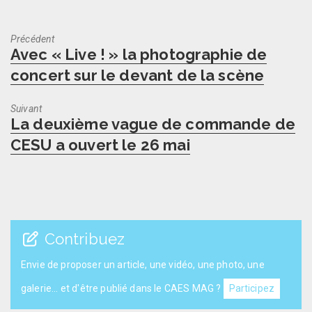
Précédent
Previous
Avec « Live ! » la photographie de
post:
concert sur le devant de la scène
Suivant
Next
La deuxième vague de commande de
post:
CESU a ouvert le 26 mai
Contribuez
Envie de proposer un article, une vidéo, une photo, une
galerie... et d'être publié dans le CAES MAG ?
Participez