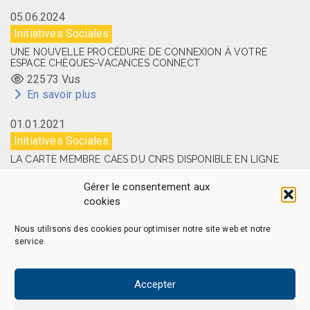
05.06.2024
Initiatives Sociales
UNE NOUVELLE PROCÉDURE DE CONNEXION À VOTRE
ESPACE CHÈQUES-VACANCES CONNECT
22573 Vus
En savoir plus
01.01.2021
Initiatives Sociales
LA CARTE MEMBRE CAES DU CNRS DISPONIBLE EN LIGNE
14509 Vus
Gérer le consentement aux
En savoir plus
cookies
Nous utilisons des cookies pour optimiser notre site web et notre
service.
CAES MAG – © 2026 Tous droits réservés.
Qui sommes-nous
Politique de confidentialité
Accepter
Politique de cookies (EU)
Mentions légales et Politique de données personnelles