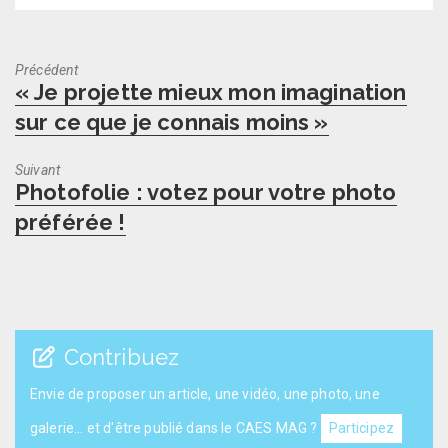
Précédent
Previous
« Je projette mieux mon imagination
post:
sur ce que je connais moins »
Suivant
Next
Photofolie : votez pour votre photo
post:
préférée !
Contribuez
Envie de proposer un article, une vidéo, une photo, une
galerie... et d'être publié dans le CAES MAG ?
Participez