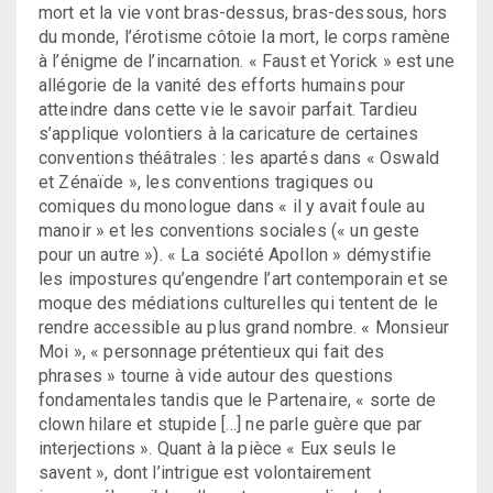
mort et la vie vont bras-dessus, bras-dessous, hors
du monde, l’érotisme côtoie la mort, le corps ramène
à l’énigme de l’incarnation. « Faust et Yorick » est une
allégorie de la vanité des efforts humains pour
atteindre dans cette vie le savoir parfait. Tardieu
s’applique volontiers à la caricature de certaines
conventions théâtrales : les apartés dans « Oswald
et Zénaïde », les conventions tragiques ou
comiques du monologue dans « il y avait foule au
manoir » et les conventions sociales (« un geste
pour un autre »). « La société Apollon » démystifie
les impostures qu’engendre l’art contemporain et se
moque des médiations culturelles qui tentent de le
rendre accessible au plus grand nombre. « Monsieur
Moi », « personnage prétentieux qui fait des
phrases » tourne à vide autour des questions
fondamentales tandis que le Partenaire, « sorte de
clown hilare et stupide […] ne parle guère que par
interjections ». Quant à la pièce « Eux seuls le
savent », dont l’intrigue est volontairement