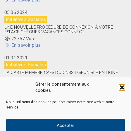
05.06.2024
Initiatives Sociales
UNE NOUVELLE PROCÉDURE DE CONNEXION À VOTRE
ESPACE CHÈQUES-VACANCES CONNECT
22757 Vus
En savoir plus
01.01.2021
Initiatives Sociales
LA CARTE MEMBRE CAES DU CNRS DISPONIBLE EN LIGNE
14518 Vus
Gérer le consentement aux
En savoir plus
cookies
Nous utilisons des cookies pour optimiser notre site web et notre
service.
CAES MAG – © 2026 Tous droits réservés.
Qui sommes-nous
Politique de confidentialité
Accepter
Politique de cookies (EU)