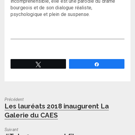
incompréhensible, elle est une parodie du drame
bourgeois et de son dialogue réaliste,
psychologique et plein de suspense.
Tweetez
Partagez
Précédent
Previous
Les lauréats 2018 inaugurent La
post:
Galerie du CAES
Suivant
Next