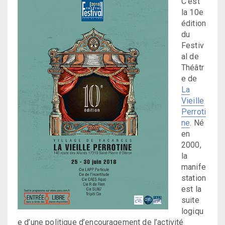
C’est
la 10e
édition
du
Festiv
al de
Théâtr
e de
La
Vieille
Perroti
ne
. Né
en
2000,
la
manife
station
est la
suite
logiqu
e d’une politique d’encouragement de l’activité