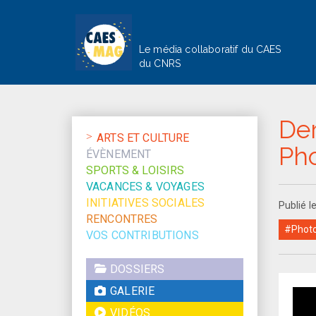
Le média collaboratif du CAES
du CNRS
Der
ARTS ET CULTURE
Pho
ÉVÈNEMENT
SPORTS & LOISIRS
VACANCES & VOYAGES
INITIATIVES SOCIALES
Publié 
RENCONTRES
#Photo
VOS CONTRIBUTIONS
DOSSIERS
GALERIE
VIDÉOS