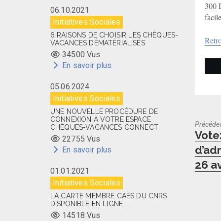
300 D
06.10.2021
facil
Initiatives Sociales
6 RAISONS DE CHOISIR LES CHÈQUES-
Retro
VACANCES DÉMATÉRIALISÉS
34500 Vus
En savoir plus
05.06.2024
Initiatives Sociales
UNE NOUVELLE PROCÉDURE DE
CONNEXION À VOTRE ESPACE
Précéde
CHÈQUES-VACANCES CONNECT
Previo
Vote
22755 Vus
post:
d’ad
En savoir plus
26 av
01.01.2021
Initiatives Sociales
LA CARTE MEMBRE CAES DU CNRS
DISPONIBLE EN LIGNE
14518 Vus