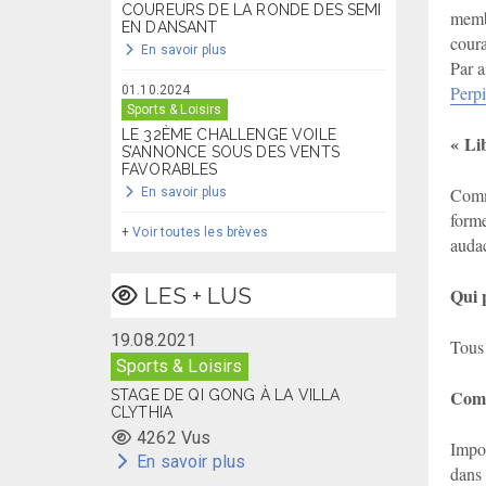
COUREURS DE LA RONDE DES SEMI
membr
EN DANSANT
coura
En savoir plus
Par a
Perp
01.10.2024
Sports & Loisirs
LE 32ÈME CHALLENGE VOILE
« Li
S’ANNONCE SOUS DES VENTS
FAVORABLES
Comme
En savoir plus
forme
+
Voir toutes les brèves
auda
LES + LUS
Qui 
19.08.2021
Tous 
Sports & Loisirs
Comm
STAGE DE QI GONG À LA VILLA
CLYTHIA
4262 Vus
Impor
En savoir plus
dans 