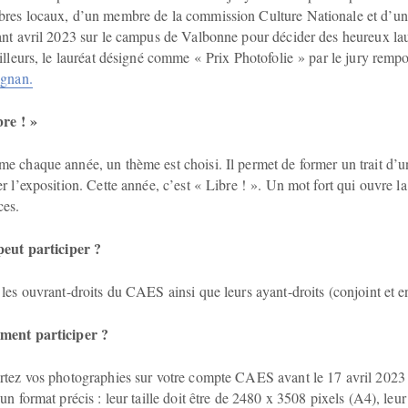
es locaux, d’un membre de la commission Culture Nationale et d’un p
nt avril 2023 sur le campus de Valbonne pour décider des heureux laur
illeurs, le lauréat désigné comme « Prix Photofolie » par le jury rem
ignan.
bre ! »
 chaque année, un thème est choisi. Il permet de former un trait d’uni
r l’exposition. Cette année, c’est « Libre ! ». Un mot fort qui ouvre la
ces.
peut participer ?
les ouvrant-droits du CAES ainsi que leurs ayant-droits (conjoint et e
ent participer ?
tez vos photographies sur votre compte CAES avant le 17 avril 2023 
un format précis : leur taille doit être de 2480 x 3508 pixels (A4), leu