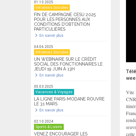
01.10.2025
Initiatives Sociales
FIN DE CAMPAGNE CESU 2025
POUR LES PERSONNES AUX
CONDITIONS D’OBTENTION
PARTICULIÈRES
En savoir plus
04.06.2025
Initiatives Sociales
UN WEBINAIRE SUR LE CRÉDIT
SOCIAL DES FONCTIONNAIRES LE
JEUDI 19 JUIN À 13H
Télé
En savoir plus
week
05.03.2025
Vite 
Vacances & Voyages
CNRS.
LA LIGNE PARIS-MODANE ROUVRE
LE 31 MARS
itiné
En savoir plus
Fran
rende
02.10.2024
œuvr
Sports & Loisirs
cette
VENEZ ENCOURAGER LES