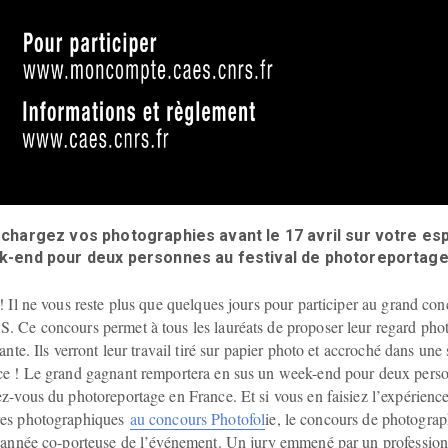
chargez vos photographies avant le 17 avril sur votre e
-end pour deux personnes au festival de photoreportage d
! Il ne vous reste plus que quelques jours pour participer au grand 
 Ce concours permet à tous les lauréats de proposer leur regard phot
rante. Ils verront leur travail tiré sur papier photo et accroché dans un
ce ! Le grand gagnant remportera en sus un week-end pour deux perso
z-vous du photoreportage en France. Et si vous en faisiez l’expérience
es photographiques
au concours Photofol
ie, le concours de photogr
 année co-porteuse de l’événement. Un jury emmené par un professio