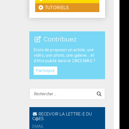
TUTORIELS
Contribuez
Envie de proposer un article, une
vidéo, une photo, une galerie... et
d'être publié dans le CAES MAG ?
Participez
RECEVOIR LA LETTRE-E DU
C@ES