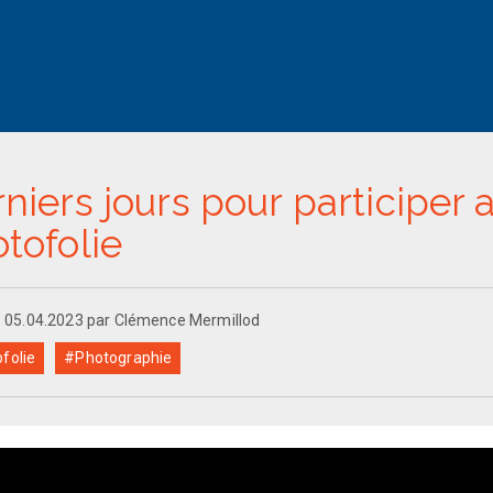
niers jours pour participer
tofolie
le 05.04.2023 par Clémence Mermillod
folie
#Photographie