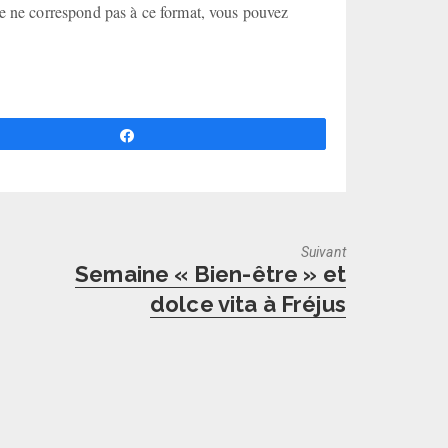
ie ne correspond pas à ce format, vous pouvez
Partagez
Suivant
Next
Semaine « Bien-être » et
post:
dolce vita à Fréjus