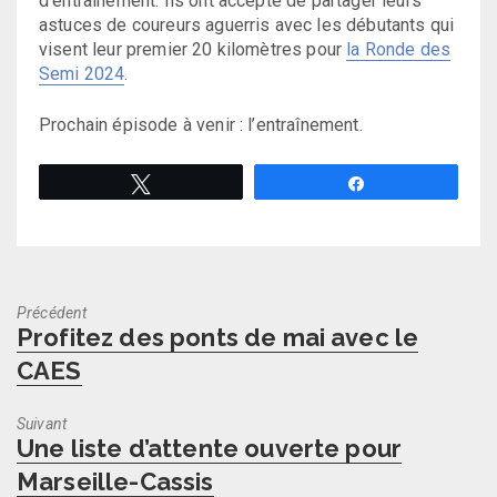
d’entraînement. Ils ont accepté de partager leurs
astuces de coureurs aguerris avec les débutants qui
visent leur premier 20 kilomètres pour
la Ronde des
Semi 2024
.
Prochain épisode à venir : l’entraînement.
Tweetez
Partagez
Précédent
Previous
Profitez des ponts de mai avec le
post:
CAES
Suivant
Next
Une liste d’attente ouverte pour
post:
Marseille-Cassis