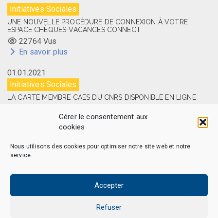
Initiatives Sociales
UNE NOUVELLE PROCÉDURE DE CONNEXION À VOTRE
ESPACE CHÈQUES-VACANCES CONNECT
22764 Vus
En savoir plus
01.01.2021
Initiatives Sociales
LA CARTE MEMBRE CAES DU CNRS DISPONIBLE EN LIGNE
14524 Vus
Gérer le consentement aux
En savoir plus
cookies
Nous utilisons des cookies pour optimiser notre site web et notre
service.
CAES MAG – © 2026 Tous droits réservés.
Qui sommes-nous
Politique de confidentialité
Accepter
Politique de cookies (EU)
Mentions légales et Politique de données personnelles
Refuser
Nous Contacter