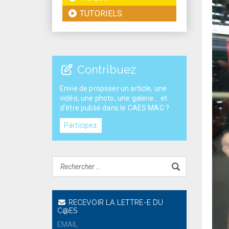
TUTORIELS
Contribuez
Envie de proposer un article, une
vidéo, une photo, une galerie... et
d'être publié dans le CAES MAG ?
Participez
RECEVOIR LA LETTRE-E DU
C@ES