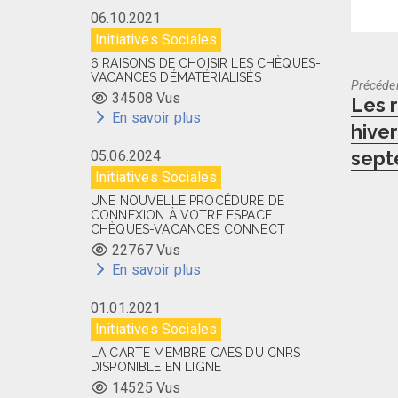
06.10.2021
Initiatives Sociales
6 RAISONS DE CHOISIR LES CHÈQUES-
VACANCES DÉMATÉRIALISÉS
Précéde
34508 Vus
Previo
Les 
En savoir plus
post:
hive
sep
05.06.2024
Initiatives Sociales
UNE NOUVELLE PROCÉDURE DE
CONNEXION À VOTRE ESPACE
CHÈQUES-VACANCES CONNECT
22767 Vus
En savoir plus
01.01.2021
Initiatives Sociales
LA CARTE MEMBRE CAES DU CNRS
DISPONIBLE EN LIGNE
14525 Vus