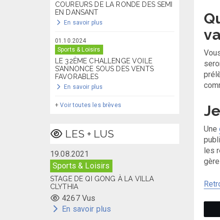
COUREURS DE LA RONDE DES SEMI
EN DANSANT
Q
En savoir plus
va
01.10.2024
Sports & Loisirs
Vous
LE 32ÈME CHALLENGE VOILE
sero
S’ANNONCE SOUS DES VENTS
prél
FAVORABLES
comm
En savoir plus
+
Voir toutes les brèves
Je
Une
LES + LUS
publ
les 
19.08.2021
gère
Sports & Loisirs
STAGE DE QI GONG À LA VILLA
Retr
CLYTHIA
4267 Vus
En savoir plus