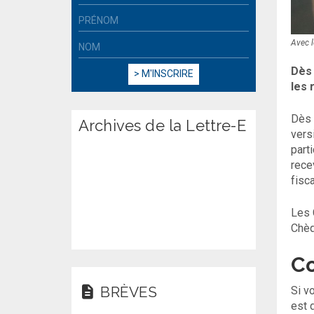
Avec l
Dès
les 
Dès 
Archives de la Lettre-E
vers
part
rece
fisc
Les 
Chèq
C
BRÈVES
Si v
est 