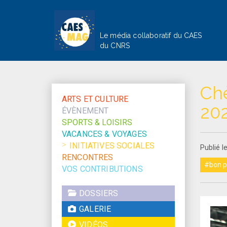
Le média collaboratif du CAES
du CNRS
Ch
ARTS ET CULTURE
20
ÉVÈNEMENT
SPORTS & LOISIRS
VACANCES & VOYAGES
INITIATIVES SOCIALES
Publié 
RENCONTRES
#bon p
VOS CONTRIBUTIONS
DOSSIERS
GALERIE
VIDÉOS