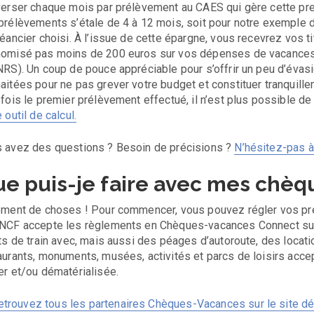
verser chaque mois par prélèvement au CAES qui gère cette pr
prélèvements s’étale de 4 à 12 mois, soit pour notre exemple
héancier choisi. À l’issue de cette épargne, vous recevrez vos t
omisé pas moins de 200 euros sur vos dépenses de vacances 
NRS). Un coup de pouce appréciable pour s’offrir un peu d’évasi
aitées pour ne pas grever votre budget et constituer tranquill
 fois le premier prélèvement effectué, il n’est plus possible de
 outil de calcul.
 avez des questions ? Besoin de précisions ?
N’hésitez-pas à
e puis-je faire avec mes chèq
ement de choses ! Pour commencer, vous pouvez régler vos pre
NCF accepte les règlements en Chèques-vacances Connect sur 
ets de train avec, mais aussi des péages d’autoroute, des locati
aurants, monuments, musées, activités et parcs de loisirs acc
er et/ou dématérialisée.
etrouvez tous les partenaires Chèques-Vacances sur le site d