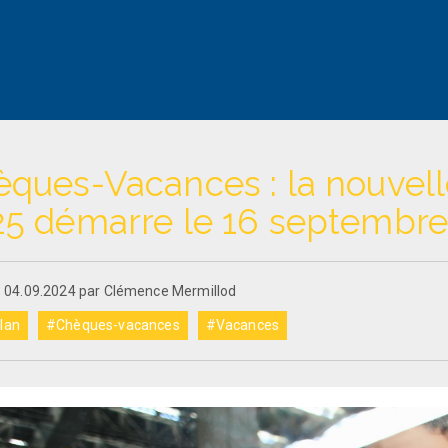
èques-Vacances : la nouvel
25 démarre le 16 septembre
le 04.09.2024 par Clémence Mermillod
lan
#Chèques-vacances
#Vacances