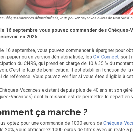
es Chèques-Vacances dématérialisés, vous pouvez payer vos billets de train SNCF o
 le 16 septembre vous pouvez commander des Chèques-V
recevoir en 2025.
le 16 septembre, vous pouvez commencer à épargner pour ob
ion papier ou en version dématérialisée, les
CV-Connect
, sont 
icipation du CNRS, qui prend en charge de 10 à 35 % du montan
voir. C’est le taux de bonification. Il est établi en fonction de 
al de référence. Vous pouvez vérifier si vous êtes éligible à ce
Chèques-Vacances existent depuis plus de 40 ans et son gérés
ues-Vacances) dont la mission est de permettre le départ en 
omment ça marche ?
ous optez pour une commande de 1000 euros de
Chèques-Vac
de 20%, vous obtiendrez 1000 euros de titres avec un reste à 