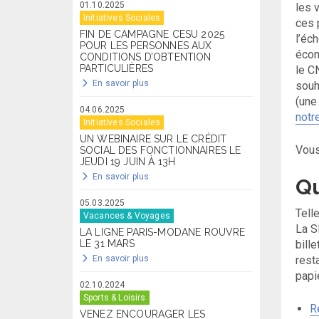
01.10.2025
les 
Initiatives Sociales
ces 
FIN DE CAMPAGNE CESU 2025
l’éc
POUR LES PERSONNES AUX
écon
CONDITIONS D’OBTENTION
PARTICULIÈRES
le C
En savoir plus
souh
(une
04.06.2025
notre
Initiatives Sociales
UN WEBINAIRE SUR LE CRÉDIT
Vous
SOCIAL DES FONCTIONNAIRES LE
JEUDI 19 JUIN À 13H
En savoir plus
Qu
05.03.2025
Tell
Vacances & Voyages
La S
LA LIGNE PARIS-MODANE ROUVRE
LE 31 MARS
bill
En savoir plus
rest
papi
02.10.2024
Sports & Loisirs
R
VENEZ ENCOURAGER LES