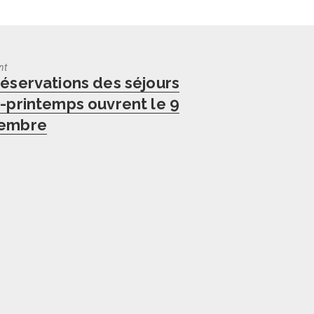
nt
us
réservations des séjours
r-printemps ouvrent le 9
tembre