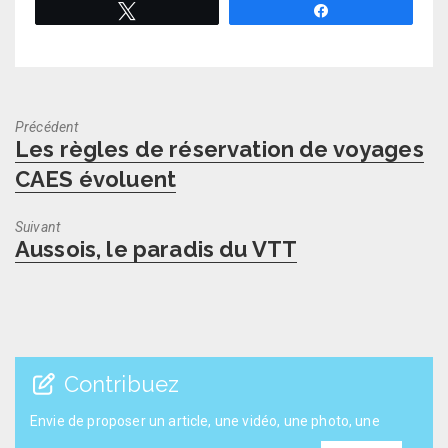
Tweetez
Partagez
Précédent
Previous
Les règles de réservation de voyages
post:
CAES évoluent
Suivant
Next
Aussois, le paradis du VTT
post:
Contribuez
Envie de proposer un article, une vidéo, une photo, une